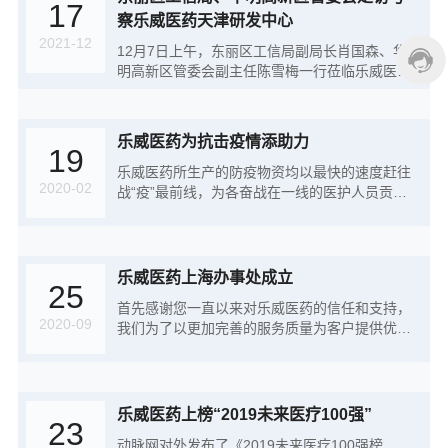
17
可。
察乐威医药天津研发中心
2021-12
12月7日上午，东丽区工信局副局长肖国森、华
明高新区管委会副主任陈雪梅一行莅临乐威医药
天津研发中心，参观考察乐威医药发展情况与实
际需求，并宣传作为规模以上企业可以享受的政
策制度。
乐威医药为抗击疫情添助力
19
乐威医药所生产的防疫物资均以最快的速度赶往
2020-02
战“疫”最前线，为各奋战在一线的医护人员贡献
自己的一份力！同时，乐威医药尽自己的微薄之
力捐赠10吨防疫消毒液。
乐威医药上海办事处成立
25
首先感谢您一直以来对乐威医药的信任和支持，
2020-09
我们为了以更加完善的服务质量为客户提供优
质、高效的服务。同时为适应公司日益增长的业
务需要，正式成立：乐威医药上海办事处。首先
感谢您一直以来对乐威医药的信任和支持，我们
为了以更加完善的服务质量为客户提供优质、高
乐威医药上榜“2019未来医疗100强”
23
效的服务。同时为适应公司日益增长的业务需
动脉网对外发布了《2019未来医疗100强榜