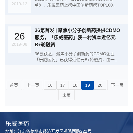
要，正式成立：乐威医药上海办事处。
2019-12
单》，乐威医药上榜中国创新药榜TOP100。
36氪首发 | 聚焦小分子创新药提供CDMO
26
服务，「乐威医药」获一村资本近亿元
2019-08
B+轮融资
36氪获悉，聚焦小分子创新药的CDMO企业
「乐威医药」已获得近亿元B+轮融资，由一村
资本领投，招银财富跟投。据悉，本轮融资主要
用于技术研发和商务运营团队的搭建。
首页
上一页
16
17
18
19
20
下一页
末页
乐威医药
地址：江苏省姜堰市经济开发区鸡鸣西路222号