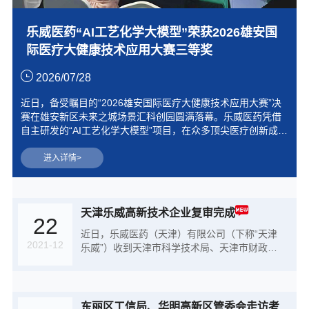
乐威医药“AI工艺化学大模型”荣获2026雄安国
际医疗大健康技术应用大赛三等奖
2026/07/28
近日，备受瞩目的“2026雄安国际医疗大健康技术应用大赛”决
赛在雄安新区未来之城场景汇科创园圆满落幕。乐威医药凭借
自主研发的“AI工艺化学大模型”项目，在众多顶尖医疗创新成果
中脱颖而出，成功斩获大赛三等奖。
进入详情>
天津乐威高新技术企业复审完成
22
近日，乐威医药（天津）有限公司（下称“天津
2021-12
乐威”）收到天津市科学技术局、天津市财政
局、国家税务总局天津市税务局联合颁发的《高
新技术企业证书》。本次复评成功标志着乐威医
药在持续进行研究开发与技术成果转化、企业核
心自主知识产权等方面的积累成果再次获得认
东丽区工信局、华明高新区管委会走访考