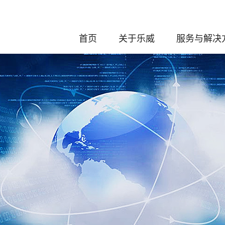
首页
关于乐威
服务与解决
发展历程
化学服务
企业介绍
分析与制剂
董事长介绍
创新药的研发
公司荣誉
工艺安全评
资质认证
CDMO服
专利奖项
绿色低碳可持
质量与合规
体系认证
ESG（环境、社会与公
司治理）
知识产权保护