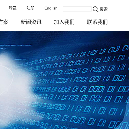
登录
注册
English
搜索
方案
新闻资讯
加入我们
联系我们
企业新闻
成长发展在乐威
联系我们
服务
活动播报
快乐生活在乐威
业务咨询
与注册
视频中心
校园招聘
估
行业资讯
社会招聘
务
对外公示
全球招聘
续发展