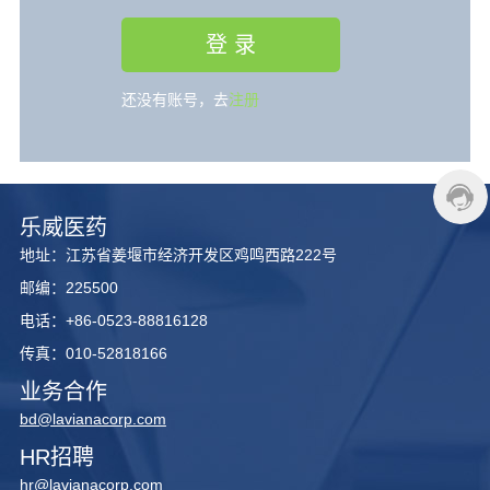
登 录
还没有账号，去
注册
乐威医药
地址：江苏省姜堰市经济开发区鸡鸣西路222号
邮编：225500
电话：+86-0523-88816128
传真：010-52818166
业务合作
bd@lavianacorp.com
HR招聘
hr@lavianacorp.com