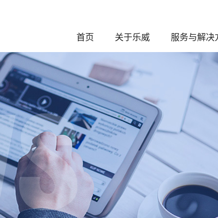
首页
关于乐威
服务与解决
发展历程
化学服务
企业介绍
分析与制剂
董事长介绍
创新药的研发
公司荣誉
工艺安全评
资质认证
CDMO服
专利奖项
绿色低碳可持
质量与合规
体系认证
ESG（环境、社会与公
司治理）
知识产权保护