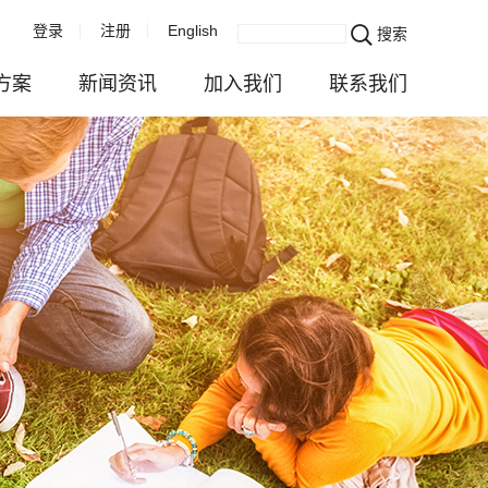
登录
注册
English
搜索
方案
新闻资讯
加入我们
联系我们
企业新闻
成长发展在乐威
联系我们
服务
活动播报
快乐生活在乐威
业务咨询
与注册
视频中心
校园招聘
估
行业资讯
社会招聘
务
对外公示
全球招聘
续发展