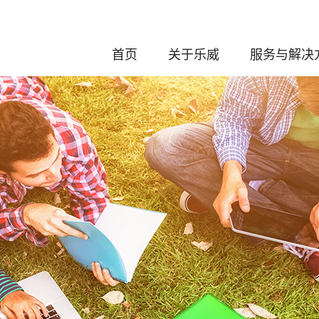
首页
关于乐威
服务与解决
发展历程
化学服务
企业介绍
分析与制剂
董事长介绍
创新药的研发
公司荣誉
工艺安全评
资质认证
CDMO服
专利奖项
绿色低碳可持
质量与合规
体系认证
ESG（环境、社会与公
司治理）
知识产权保护