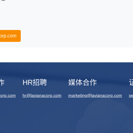
orp.com
作
HR招聘
媒体合作
corp.com
hr@lavianacorp.com
marketing@lavianacorp.com
se