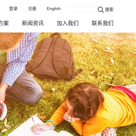
登录
注册
English
搜索
方案
新闻资讯
加入我们
联系我们
企业新闻
成长发展在乐威
联系我们
服务
活动播报
快乐生活在乐威
业务咨询
与注册
视频中心
校园招聘
估
行业资讯
社会招聘
务
对外公示
全球招聘
续发展