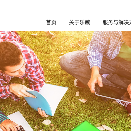
首页
关于乐威
服务与解决
发展历程
化学服务
企业介绍
分析与制剂
董事长介绍
创新药的研发
公司荣誉
工艺安全评
资质认证
CDMO服
专利奖项
绿色低碳可持
质量与合规
体系认证
ESG（环境、社会与公
司治理）
知识产权保护