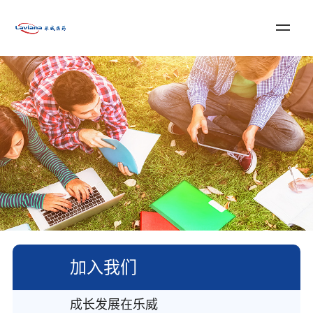
登录
注册
English
首页
关于乐威
服务与解决方案
新闻资讯
加入我们
联系我们
加入我们
成长发展在乐威