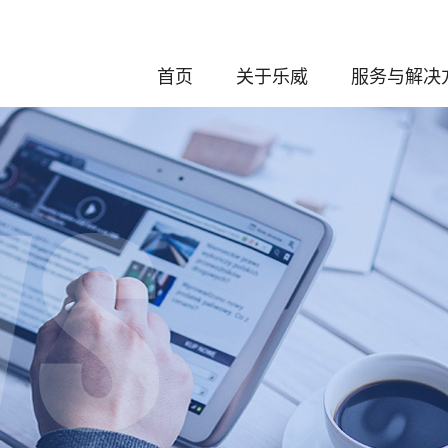
首页
关于乐威
服务与解决
发展历程
化学服务
企业介绍
分析与制剂
董事长介绍
创新药的研发
公司荣誉
工艺安全评
资质认证
CDMO服
专利奖项
绿色低碳可持
质量与合规
体系认证
ESG（环境、社会与公
司治理）
知识产权保护