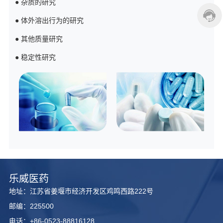
● 杂质的研究
酶催化反应技术
EHS体系
● 体外溶出行为的研究
CNAS体系
● 其他质量研究
● 稳定性研究
乐威医药
地址：江苏省姜堰市经济开发区鸡鸣西路222号
邮编：225500
电话：+86-0523-88816128