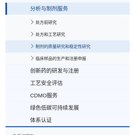
分析与制剂服务
CMC服务
绿色化学技术
处方前研究
创新药CMC服务
处方和工艺研究
工艺研究和开发
制剂的质量研究和稳定性研究
定制合成
临床样品的生产和注册申报
中试及商业化生产
创新药的研发与注册
稳定性研究和评估
工艺安全评估
创新药CMC服务
CDMO服务
创新药制剂处方工艺的研发与生产
工艺安全评估
创新药分析开发与质量控制
绿色低碳可持续发展
不对称合成技术
创新药注册申报与法规服务
体系认证
微反应技术
乐威医药“碳”路行动
高低温反应技术
质量体系