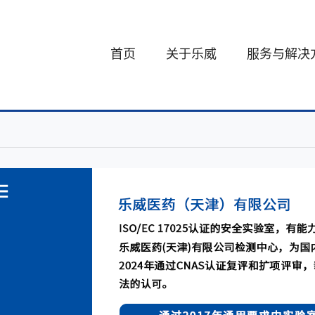
首页
关于乐威
服务与解决
发展历程
化学服务
企业介绍
分析与制剂
董事长介绍
创新药的研发
公司荣誉
工艺安全评
资质认证
CDMO服
专利奖项
绿色低碳可持
质量与合规
体系认证
ESG（环境、社会与公
司治理）
知识产权保护