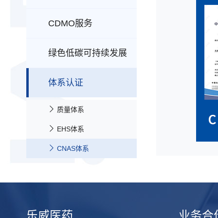
定制合成
创新药制剂处方工艺的研
研究
工艺安全评估
CDMO服务
中试及商业化生产
发与生产
临床样品的生产和注册申
稳定性研究和评估
创新药分析开发与质量控
不对称合成技术
绿色低碳可持续发展
报
制
微反应技术
乐威医药“碳”路行动
体系认证
创新药注册申报与法规服
高低温反应技术
务
酶催化反应技术
质量体系
EHS体系
CNAS体系
乐威医药
业务合