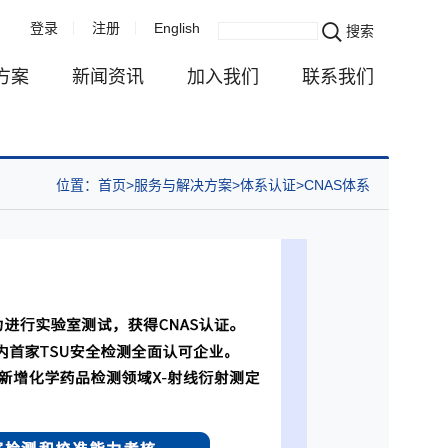
登录
注册
English
搜索
方案
新闻资讯
加入我们
联系我们
企业新闻
成长发展在乐威
联系我们
位置：
首页
服务与解决方案
体系认证
CNAS体系
服务
活动播报
快乐生活在乐威
业务咨询
与注册
视频中心
校园招聘
估
行业资讯
社会招聘
务
对外公示
全球招聘
续发展